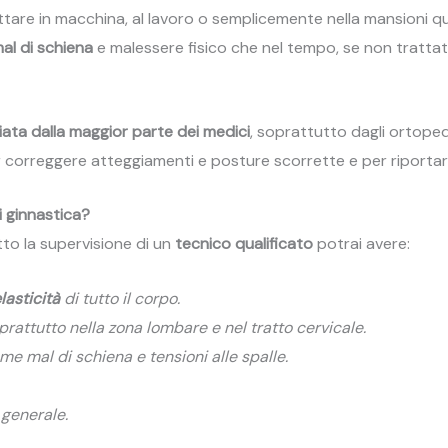
tare in macchina, al lavoro o semplicemente nella mansioni qu
mal di schiena
e malessere fisico che nel tempo, se non tratta
iata dalla maggior parte dei medici
, soprattutto dagli ortoped
er correggere atteggiamenti e posture scorrette e per riportare 
i ginnastica?
to la supervisione di un
tecnico qualificato
potrai avere:
lasticità
di tutto il corpo.
rattutto nella zona lombare e nel tratto cervicale.
ome mal di schiena e tensioni alle spalle.
generale.