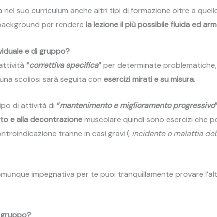
nel suo curriculum anche altri tipi di formazione oltre a quello
o background per rendere
la lezione il più possibile fluida ed ar
ividuale e di gruppo?
attività
“
correttiva specifica
”
per determinate problematiche,
una scoliosi sarà seguita con
esercizi mirati e su misura
.
po di attività di
“
mantenimento e miglioramento progressivo
nto e alla decontrazione
muscolare quindi sono esercizi che 
ntroindicazione tranne in casi gravi (
incidente o malattia deb
 comunque impegnativa per te puoi tranquillamente provare l’alt
i gruppo?