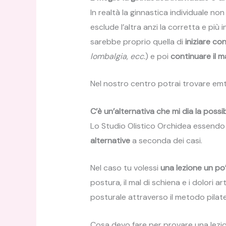
In realtà la ginnastica individuale no
esclude l’altra anzi la corretta e pi
sarebbe proprio quella di
iniziare co
lombalgia, ecc.
) e poi
continuare il 
Nel nostro centro potrai trovare emtr
C’è un’alternativa che mi dia la possib
Lo Studio Olistico Orchidea essendo un
alternative
a seconda dei casi.
Nel caso tu volessi
una lezione un po
postura, il mal di schiena e i dolori ar
posturale attraverso il metodo pilate
Cosa devo fare per provare una lezi