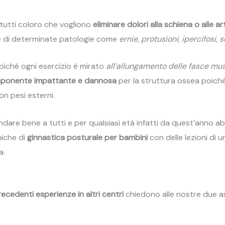
a tutti coloro che vogliono
eliminare dolori alla schiena o alle ar
e di determinate patologie come
ernie, protusioni, ipercifosi, s
iché ogni esercizio è mirato
all’allungamento delle fasce musco
ponente impattante e dannosa
per la struttura ossea poiché 
n pesi esterni.
andare bene a tutti e per qualsiasi età infatti da quest’anno a
niche di
ginnastica posturale per bambini
con delle lezioni di 
a.
ecedenti esperienze in altri centri
chiedono alle nostre due a