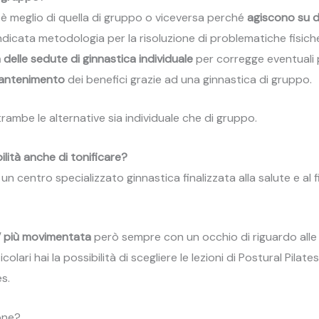
n è meglio di quella di gruppo o viceversa perché
agiscono su du
ù indicata metodologia per la risoluzione di problematiche fisi
n delle sedute di ginnastica individuale
per corregge eventuali 
mantenimento
dei benefici grazie ad una ginnastica di gruppo.
ambe le alternative sia individuale che di gruppo.
ilità anche di tonificare?
 centro specializzato ginnastica finalizzata alla salute e al fi
’ più movimentata
però sempre con un occhio di riguardo alle 
ticolari hai la possibilità di scegliere le lezioni di Postural Pila
s.
one?