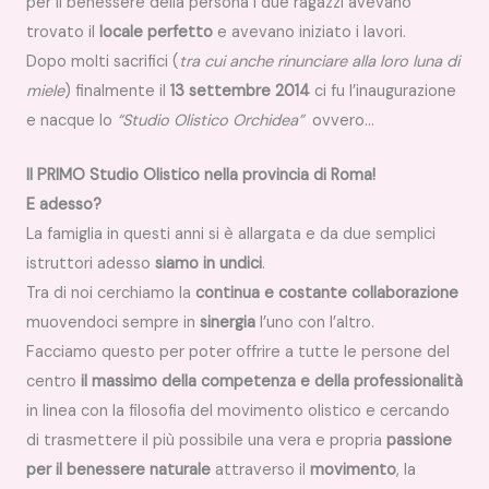
per il benessere della persona i due ragazzi avevano
trovato il
locale perfetto
e avevano iniziato i lavori.
Dopo molti sacrifici (
tra cui anche rinunciare alla loro luna di
miele
) finalmente il
13 settembre 2014
ci fu l’inaugurazione
e nacque lo
“Studio Olistico Orchidea”
ovvero…
Il PRIMO Studio Olistico nella provincia di Roma!
E adesso?
La famiglia in questi anni si è allargata e da due semplici
istruttori adesso
siamo in undici
.
Tra di noi cerchiamo la
continua e costante collaborazione
muovendoci sempre in
sinergia
l’uno con l’altro.
Facciamo questo per poter offrire a tutte le persone del
centro
il massimo della competenza e della professionalità
in linea con la filosofia del movimento olistico e cercando
di trasmettere il più possibile una vera e propria
passione
per il benessere naturale
attraverso il
movimento
, la